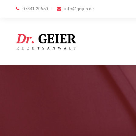
07841 20650
·
info@geijus.de